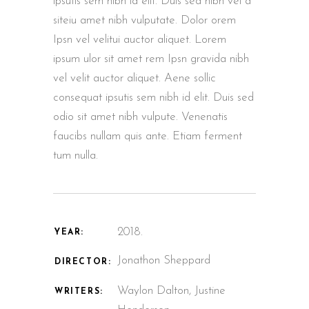
ipsutis sem nibh id elit. Duis sed nibh vel a
siteiu amet nibh vulputate. Dolor orem
Ipsn vel velitui auctor aliquet. Lorem
ipsum ulor sit amet rem Ipsn gravida nibh
vel velit auctor aliquet. Aene sollic
consequat ipsutis sem nibh id elit. Duis sed
odio sit amet nibh vulpute. Venenatis
faucibs nullam quis ante. Etiam ferment
tum nulla.
2018.
YEAR:
Jonathon Sheppard
DIRECTOR:
Waylon Dalton, Justine
WRITERS: